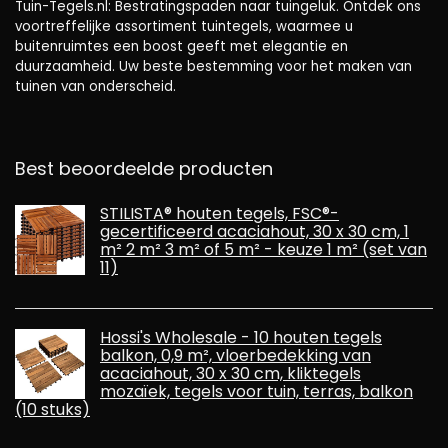
Tuin-Tegels.nl: Bestratingspaden naar tuingeluk. Ontdek ons ​​
voortreffelijke assortiment tuintegels, waarmee u
buitenruimtes een boost geeft met elegantie en
duurzaamheid. Uw beste bestemming voor het maken van
tuinen van onderscheid.
Best beoordeelde producten
STILISTA® houten tegels, FSC®-
gecertificeerd acaciahout, 30 x 30 cm, 1
m² 2 m² 3 m² of 5 m² - keuze 1 m² (set van
11)
Hossi's Wholesale - 10 houten tegels
balkon, 0,9 m², vloerbedekking van
acaciahout, 30 x 30 cm, kliktegels
mozaïek, tegels voor tuin, terras, balkon
(10 stuks)