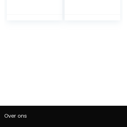
vloerbedekking,
balkontegels,
balkontegels,
tuintegels,
kliksysteem,
terrastegels, 30 x
weerbestendige
30 cm, 6 latten,
platen voor buiten,
5m², gemakkelijk
bruin, 30 x 60 cm
te leggen (55
(6 stuks/1 m²)
stuks)
Over ons