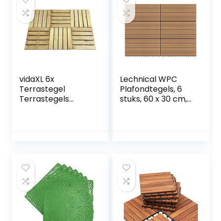
vidaXL 6x
Lechnical WPC
Terrastegel
Plafondtegels, 6
Terrastegels
stuks, 60 x 30 cm,
Terras Tegel
1,08 m², bruin,
Tuintegel Tuin Hout
tegels voor
Groen
plafond, WPC-
tuintegels, tegels
voor buiten, tegels