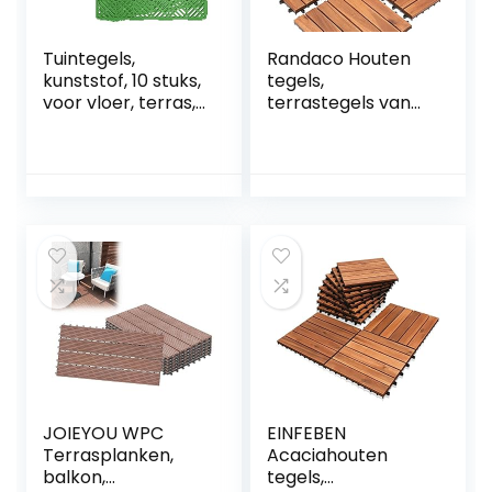
Tuintegels,
Randaco Houten
kunststof, 10 stuks,
tegels,
voor vloer, terras,
terrastegels van
30 x 30 cm,
acaciahout, 30 x 30
afneembare
cm, 55-delige
tuintegel voor
tegelset, 5 m²
buiten, voor
balkontegels met
schuren,
drainage voor
zwembaden,
buiten, tuin, terras
terras, 10 stuks
en tuintegels
JOIEYOU WPC
EINFEBEN
Terrasplanken,
Acaciahouten
balkon,
tegels,