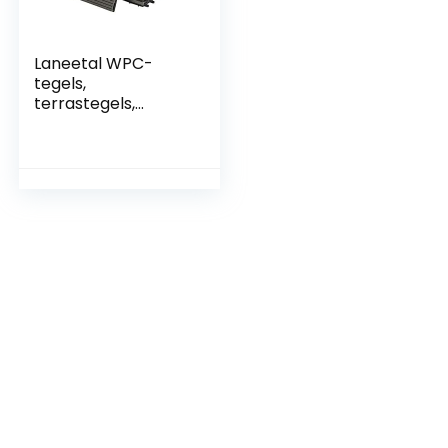
Laneetal WPC-
tegels,
terrastegels,
kliktegels, op maat
te snijden,
balkonvloerbedekk
ing met
insteeksysteem,
grijs, 1 m²