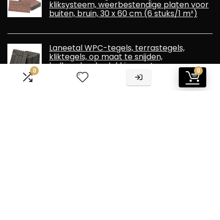
kliksysteem, weerbestendige platen voor
buiten, bruin, 30 x 60 cm (6 stuks/1 m²)
Laneetal WPC-tegels, terrastegels,
kliktegels, op maat te snijden,
balkonvloerbedekking met
0
0
insteeksysteem, grijs, 1 m²
Informatie
Contact
Klantenservice
Over ons
Overzicht