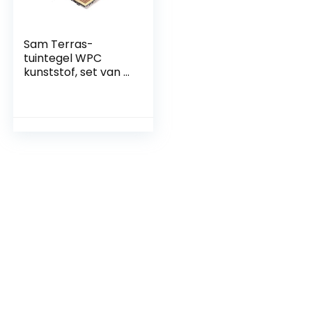
Sam Terras-
tuintegel WPC
kunststof, set van 11
voor 1 m², kleur
teak, kliktegels,
vloerbedekking
met drainage