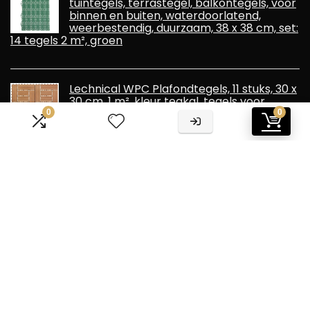
tuintegels, terrastegel, balkontegels, voor
binnen en buiten, waterdoorlatend,
weerbestendig, duurzaam, 38 x 38 cm, set:
14 tegels 2 m², groen
Lechnical WPC Plafondtegels, 11 stuks, 30 x
30 cm, 1 m², kleur teakal, tegels voor
plafond, WPC-tuintegels, tegels voor
0
0
buiten, tegels
Informatie
Contact
Klantenservice
Over ons