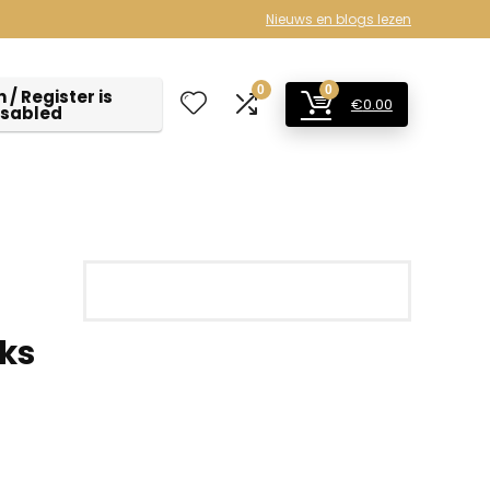
Nieuws en blogs lezen
0
0
 / Register is
€
0.00
isabled
uks