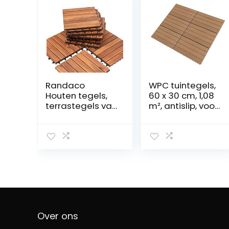
Randaco
WPC tuintegels,
Houten tegels,
60 x 30 cm, 1,08
terrastegels van
m², antislip, voor
acaciahout, 30 x
terras, veranda,
30 cm, 55-
paviljoen en
delige tegelset,
zwembad, bruin,
5 m²
6 stuks
balkontegels
met drainage
voor buiten, tuin,
terras en
tuintegels
Over ons