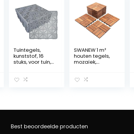
Tuintegels,
SWANEW 1 m²
kunststof, 16
houten tegels,
stuks, voor tuin,
mozaïek,
terras, 30 x 30
acaciahout,
cm,
tegels, 11 stuks,
afneembare
30 x 30 cm,
tuintegel voor
balkontegels,
buiten, voor
tuintegels,
schuren,
terrastegels
zwembaden,
voor tuin, terras,
terras, 16 stuks
balkon
Best beoordeelde producten