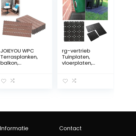
JOIEYOU WPC
rg-vertrieb
Terrasplanken,
Tuinplaten,
balkon,
vloerplaten,
vloerbedekking,
tegels,
balkontegels,
terrastegels,
kliksysteem,
balkontegels, 40
weerbestendige
x 40 x 2 cm,
platen voor
compostbak,
buiten, bruin, 30
grondoppervlak
x 60 cm (6
1,5 m², balkon,
stuks/1 m²)
trottoir,
bloembedplate
n
Informatie
Contact