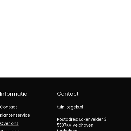
Informatie
Contact
Contact
tuin-tegels.nl
Klantenservice
Postadres: Lakenvelder 3
Over ons
5507KV Veldhoven