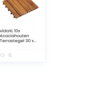
vidaXL 10x
Acaciahouten
Terrastegel 30 x
30 cm Verticaal
Patroon Terras
Tegel