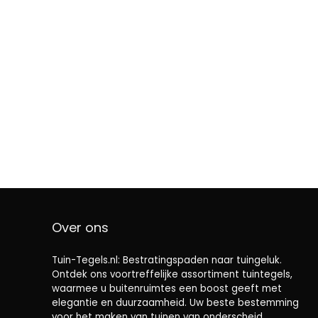
Over ons
Tuin-Tegels.nl: Bestratingspaden naar tuingeluk.
Ontdek ons ​​voortreffelijke assortiment tuintegels,
waarmee u buitenruimtes een boost geeft met
elegantie en duurzaamheid. Uw beste bestemming
voor het maken van tuinen van onderscheid.