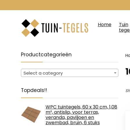
Home
Tuin
tege
Productcategorieën
H
‎
Select a category
Topdeals!!
Sh
WPC tuintegels, 60 x 30 cm, 1,08
m², antislip, voor terras,
veranda, paviljoen en
zwembad, bruin, 6 stuks