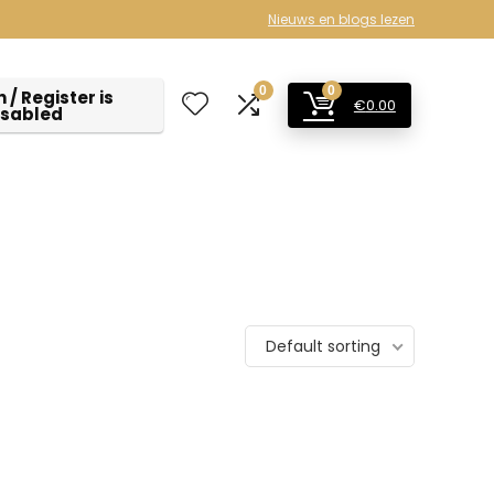
Nieuws en blogs lezen
0
0
 / Register is
€
0.00
isabled
Default sorting