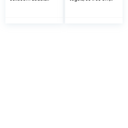
houten
balkontegels,
balkontegels,
tuintegels,
perfecte tegel
terrastegels, 4 m²,
voor dek, tuin,
6 latten,
balkonterras (12
gemakkelijk te
latten | 2 m²)
leggen, 44 stuks