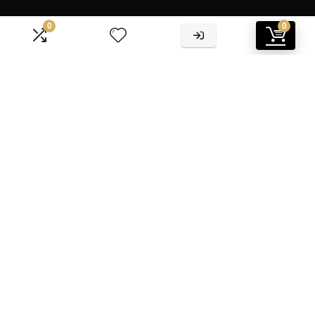
0
0
Informatie
Contact
Klantenservice
Over ons
Overzicht
Onze webshops
Vacature
Blogs
Privacybeleid
Adverteren
Contact