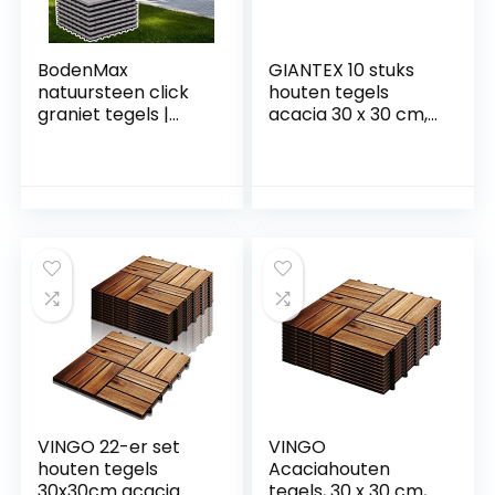
BodenMax
GIANTEX 10 stuks
natuursteen click
houten tegels
graniet tegels |
acacia 30 x 30 cm,
Klassiek-Model |
terrastegels,
30cm x 30cm | 8
balkontegels,
tegels = 0,72m² |
kliksysteem,
geschikt voor
vloertegels,
binnen en buiten
tuintegels op maat
gebruik: balkon,
te snijden, tegels
terras, tuin,
weerbestendig
zwembad, sauna
voor buiten,
houtkleur (recht
patroon)
VINGO 22-er set
VINGO
houten tegels
Acaciahouten
30x30cm acacia
tegels, 30 x 30 cm,