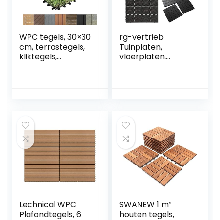
WPC tegels, 30×30
rg-vertrieb
cm, terrastegels,
Tuinplaten,
kliktegels,
vloerplaten,
balkontegels in
tegels,
hout, natuursteen
terrastegels,
& kunstgras,
balkontegels, 40 x
vloerbedekking
40 x 2 cm,
voor balkon &
compostbak,
terras,
grondoppervlak 1,5
weerbestendig
m², balkon,
(gras ontwerp)
trottoir,
bloembedplaten
Lechnical WPC
SWANEW 1 m²
Plafondtegels, 6
houten tegels,