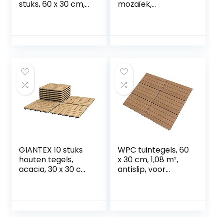
stuks, 60 x 30 cm,
mozaïek,
1,08 m², bruin,
acaciahout, tegels,
tegels voor
11 stuks, 30 x 30 cm,
plafond, WPC-
balkontegels,
tuintegels, tegels
tuintegels,
voor buiten, tegels
terrastegels voor
tuin, terras, balkon
GIANTEX 10 stuks
WPC tuintegels, 60
houten tegels,
x 30 cm, 1,08 m²,
acacia, 30 x 30 cm,
antislip, voor
terrastegels,
terras, veranda,
balkontegels,
paviljoen en
kliksysteem,
zwembad, bruin, 6
vloertegels,
stuks