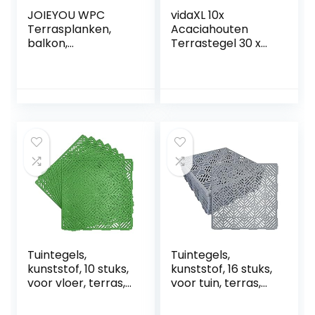
JOIEYOU WPC
vidaXL 10x
Terrasplanken,
Acaciahouten
balkon,
Terrastegel 30 x
vloerbedekking,
30 cm Verticaal
balkontegels,
Patroon Terras
kliksysteem,
Tegel
weerbestendige
platen voor buiten,
bruin, 30 x 60 cm
(6 stuks/1 m²)
Tuintegels,
Tuintegels,
kunststof, 10 stuks,
kunststof, 16 stuks,
voor vloer, terras,
voor tuin, terras,
30 x 30 cm,
30 x 30 cm,
afneembare
afneembare