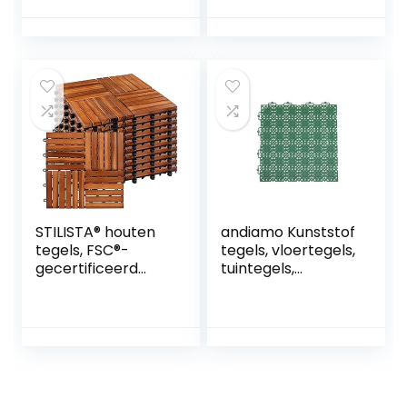
tuintegel voor
tuintegel voor
buiten, voor
buiten, voor
schuren,
schuren,
zwembaden,
zwembaden,
terras, 10 stuks
terras, 16 stuks
STILISTA® houten
andiamo Kunststof
tegels, FSC®-
tegels, vloertegels,
gecertificeerd
tuintegels,
acaciahout, 30 x 30
terrastegel,
cm, 1 m² 2 m² 3 m²
balkontegels, voor
of 5 m² – keuze 1
binnen en buiten,
m² (set van 11)
waterdoorlatend,
weerbestendig,
duurzaam, 38 x 38
cm, set: 14 tegels 2