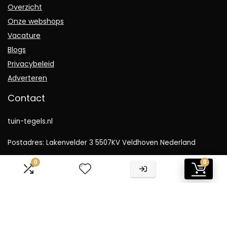
Overzicht
Onze webshops
Vacature
Blogs
Privacybeleid
Adverteren
Contact
tuin-tegels.nl
Postadres: Lakenvelder 3 5507KV Veldhoven Nederland
0
0
KVK: 88360687
E-mail:
info@tuin-tegels.nl