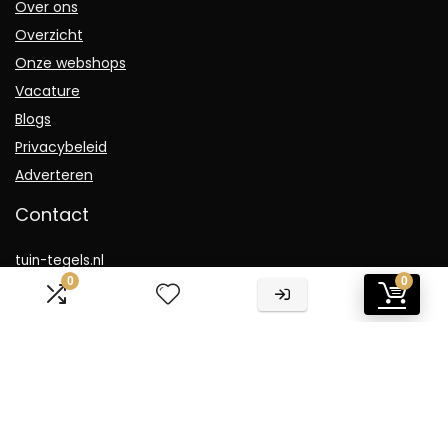
Over ons
Overzicht
Onze webshops
Vacature
Blogs
Privacybeleid
Adverteren
Contact
tuin-tegels.nl
0
0
Postadres: Lakenvelder 3 5507KV Veldhoven Nederland
KVK: 88360687
E-mail:
info@tuin-tegels.nl