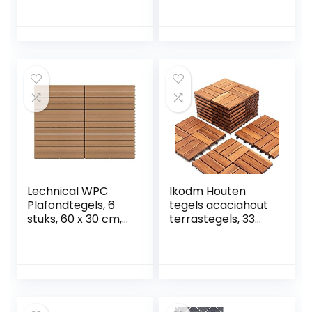
hout, natuursteen
balkontegels, voor
& kunstgras,
binnen en buiten,
vloerbedekking
waterdoorlatend,
voor balkon &
weerbestendig,
terras,
duurzaam, 38 x 38
weerbestendig
cm, set: 14 tegels 2
(gras ontwerp)
m², lichtgrijs
Lechnical WPC
Ikodm Houten
Plafondtegels, 6
tegels acaciahout
stuks, 60 x 30 cm,
terrastegels, 33
1,08 m², bruin,
stuks, 3 m²
tegels voor
balkontegelset, 30
plafond, WPC-
x 30 cm, tuintegels
tuintegels, tegels
voor tuin, terras,
voor buiten, tegels
balkon, patio,
gemakkelijk te