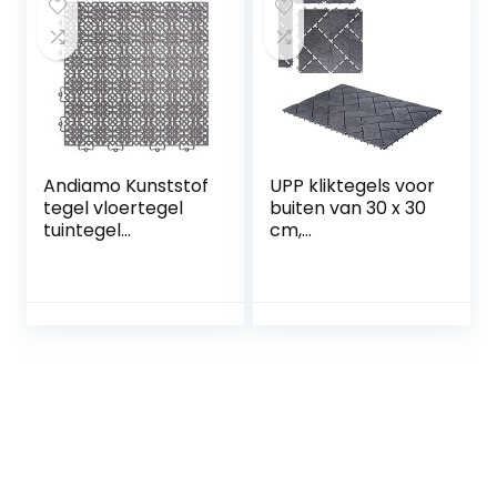
leggen,
weerbestendig,
bruin
Andiamo Kunststof
UPP kliktegels voor
tegel vloertegel
buiten van 30 x 30
tuintegel
cm,
terrastegel
weerbestendige
balkontegel voor
tegels voor balkon,
binnen en buiten
tuin en terras,
waterdoorlatend
eenvoudig en snel
weerbestendig 38
te leggen (6 Stuks,
x 38 cm
Leisteen)
Voordeelset:
Bestaat uit 14
tegels 2 m2,
donkergrijs