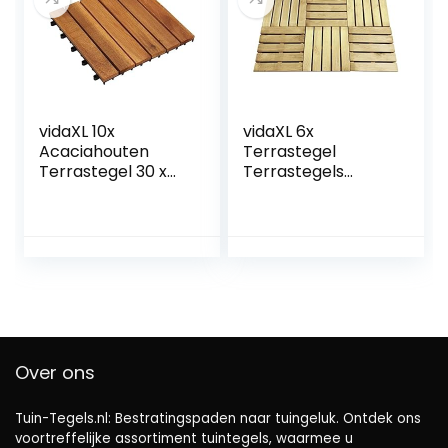
tegels 5 m2,
lichtgrijs
vidaXL 10x
vidaXL 6x
Acaciahouten
Terrastegel
Terrastegel 30 x
Terrastegels
30 cm Verticaal
Terras Tegel
Patroon Terras
Tuintegel Tuin Hout
Tegel
Groen
Over ons
Tuin-Tegels.nl: Bestratingspaden naar tuingeluk. Ontdek ons ​​
voortreffelijke assortiment tuintegels, waarmee u