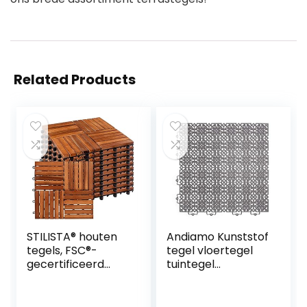
Related Products
STILISTA® houten
Andiamo Kunststof
tegels, FSC®-
tegel vloertegel
gecertificeerd
tuintegel
acaciahout, 30 x 30
terrastegel
cm, 1 m² 2 m² 3 m²
balkontegel voor
of 5 m² – keuze 1
binnen en buiten