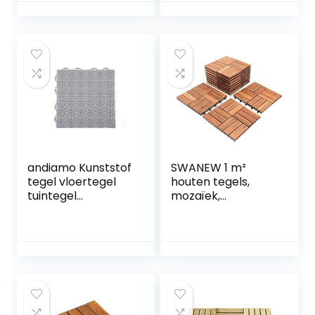
m² (set van 11)
waterdoorlatend
weerbestendig 38
x 38 cm
Voordeelset:
Bestaat uit 14
tegels 2 m2,
donkergrijs
andiamo Kunststof
SWANEW 1 m²
tegel vloertegel
houten tegels,
tuintegel
mozaïek,
terrastegel
acaciahout, tegels,
balkontegel
11 stuks, 30 x 30 cm,
binnen en buiten
balkontegels,
waterdoorlatend
tuintegels,
weerbestendig
terrastegels voor
onderhoudsvriend
tuin, terras, balkon
elijk duurzaam 38 x
38 cm, set: 35