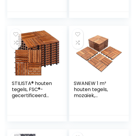
tuintegels,
Terrastegels
terrastegels, 30 x
Kunststof – Grijs –
30 cm, 6 latten,
Steenpatroon
5m², gemakkelijk
28x28CM – 4
te leggen (55
Tegels voor op
stuks)
Balkon, Terras,
Tuin etc.
STILISTA® houten
SWANEW 1 m²
tegels, FSC®-
houten tegels,
gecertificeerd
mozaïek,
acaciahout, 30 x 30
acaciahout, tegels,
cm, 1 m² 2 m² 3 m²
11 stuks, 30 x 30 cm,
of 5 m² – keuze 1
balkontegels,
m² (set van 11)
tuintegels,
terrastegels voor
tuin, terras, balkon