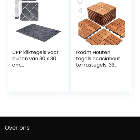
UPP kliktegels voor
Ikodm Houten
buiten van 30 x 30
tegels acaciahout
cm,
terrastegels, 33
weerbestendige
stuks, 3 m²
tegels voor balkon,
balkontegelset, 30
tuin en terras,
x 30 cm, tuintegels
eenvoudig en snel
voor tuin, terras,
te leggen (6 Stuks,
balkon, patio,
Leisteen)
gemakkelijk te
leggen,
weerbestendig,
bruin
Over ons