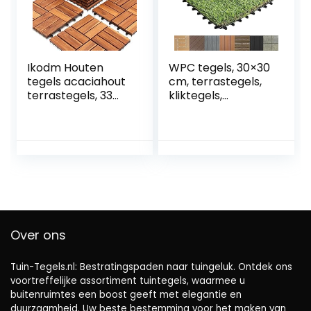
Ikodm Houten
WPC tegels, 30×30
tegels acaciahout
cm, terrastegels,
terrastegels, 33
kliktegels,
stuks, 3 m²
balkontegels in
balkontegelset, 30
hout, natuursteen
x 30 cm, tuintegels
& kunstgras,
voor tuin, terras,
vloerbedekking
balkon, patio,
voor balkon &
gemakkelijk te
terras,
leggen,
weerbestendig
weerbestendig,
(gras ontwerp)
bruin
Over ons
Tuin-Tegels.nl: Bestratingspaden naar tuingeluk. Ontdek ons ​​
voortreffelijke assortiment tuintegels, waarmee u
buitenruimtes een boost geeft met elegantie en
duurzaamheid. Uw beste bestemming voor het maken van