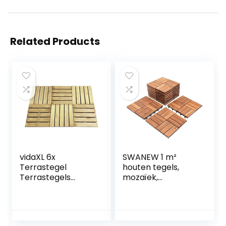
Related Products
vidaXL 6x
SWANEW 1 m²
Terrastegel
houten tegels,
Terrastegels
mozaïek,
Terras Tegel
acaciahout, tegels,
Tuintegel Tuin Hout
11 stuks, 30 x 30 cm,
Groen
balkontegels,
tuintegels,