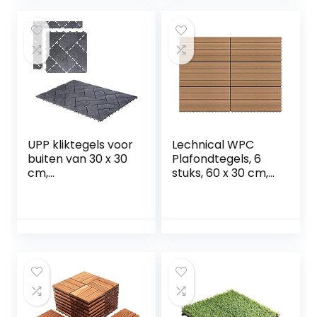
terrastegels voor
tuin, terras, balkon
UPP kliktegels voor
Lechnical WPC
buiten van 30 x 30
Plafondtegels, 6
cm,
stuks, 60 x 30 cm,
weerbestendige
1,08 m², bruin,
tegels voor balkon,
tegels voor
tuin en terras,
plafond, WPC-
eenvoudig en snel
tuintegels, tegels
te leggen (6 Stuks,
voor buiten, tegels
Leisteen)