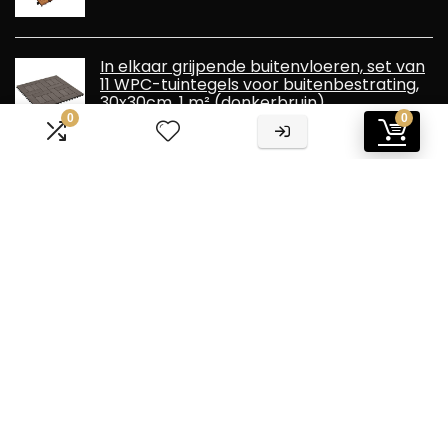
In elkaar grijpende buitenvloeren, set van
11 WPC-tuintegels voor buitenbestrating,
30x30cm, 1 m² (donkerbruin)
0
0
Informatie
Contact
Klantenservice
Over ons
Overzicht
Onze webshops