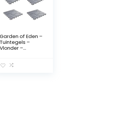
Garden of Eden –
Tuintegels –
Vlonder –
Vlondertegel –
Terrastegels
Kunststof – Grijs –
Steenpatroon
28x28CM – 4
Tegels voor op
Balkon, Terras,
Tuin etc.