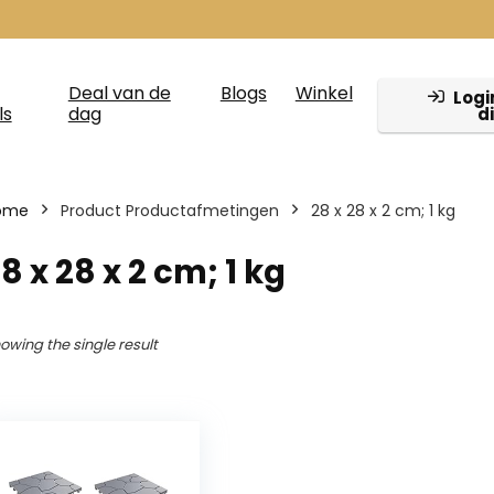
Deal van de
Blogs
Winkel
Login
ls
dag
d
ome
Product Productafmetingen
‎28 x 28 x 2 cm; 1 kg
28 x 28 x 2 cm; 1 kg
owing the single result