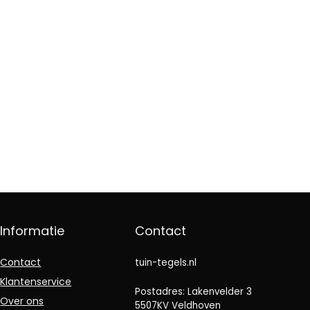
Informatie
Contact
Contact
tuin-tegels.nl
Klantenservice
Postadres: Lakenvelder 3
Over ons
5507KV Veldhoven