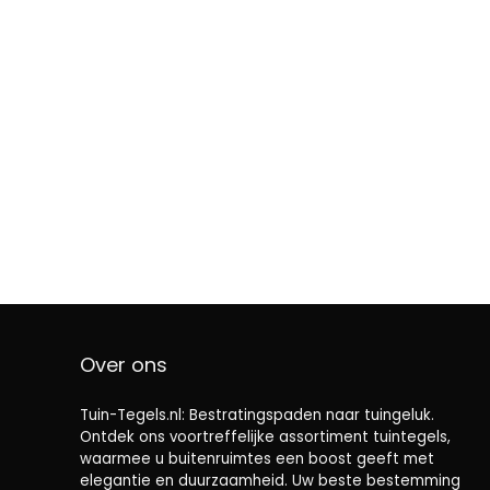
Over ons
Tuin-Tegels.nl: Bestratingspaden naar tuingeluk.
Ontdek ons ​​voortreffelijke assortiment tuintegels,
waarmee u buitenruimtes een boost geeft met
elegantie en duurzaamheid. Uw beste bestemming