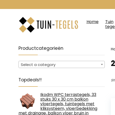
Home
Tuin
tege
Productcategorieën
H
‎
Select a category
Topdeals!!
Sh
Ikodm WPC terrastegels, 33
stuks 30 x 30 cm balkon
vloertegels, tuintegels met
kliksysteem, vloerbedekking
met drainage, balkon vloer bruin in