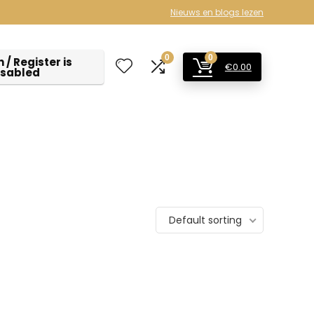
Nieuws en blogs lezen
0
0
 / Register is
€
0.00
isabled
Default sorting