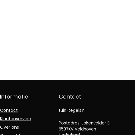
Informatie
Contact
Contact
tuin-tegels.nl
Klantenservice
Postadres: Lakenvelder 3
Over ons
5507KV Veldhoven