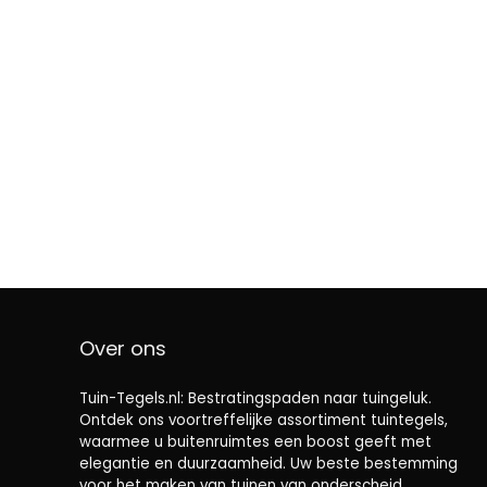
Over ons
Tuin-Tegels.nl: Bestratingspaden naar tuingeluk.
Ontdek ons ​​voortreffelijke assortiment tuintegels,
waarmee u buitenruimtes een boost geeft met
elegantie en duurzaamheid. Uw beste bestemming
voor het maken van tuinen van onderscheid.