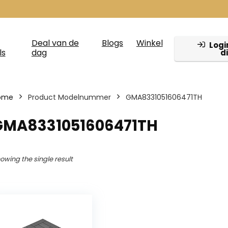
Deal van de
Blogs
Winkel
Login
ls
dag
d
ome
Product Modelnummer
‎GMA8331051606471TH
‎GMA8331051606471TH
owing the single result