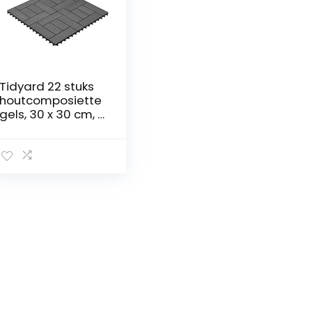
Tidyard 22 stuks
houtcomposiette
gels, 30 x 30 cm, 2
m², WPC,
terrastegels,
vloertegels,
bouwmaterialen,
vloerverbinding,
vergrendelingsfu
nctie, tuintegels,
tegels, balkon,
terras en
zwembad