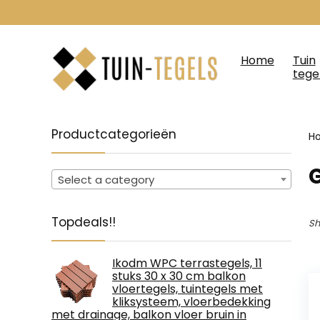
Home
Tuin
tege
Productcategorieën
H
Select a category
Topdeals!!
Sh
Ikodm WPC terrastegels, 11
stuks 30 x 30 cm balkon
vloertegels, tuintegels met
kliksysteem, vloerbedekking
met drainage, balkon vloer bruin in