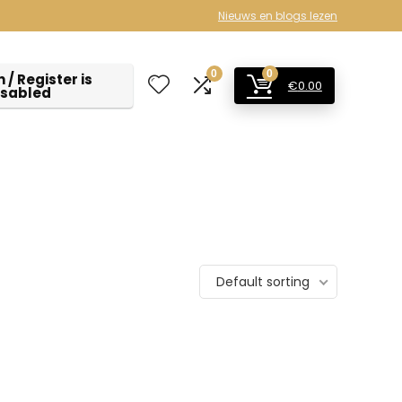
Nieuws en blogs lezen
0
0
 / Register is
€
0.00
isabled
Default sorting