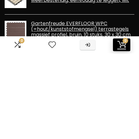
weerbestendig, eenvoudig te leggen, wit
Gartenfreude EVERFLOOR WPC
(=hout/kunststofmengsel) terrastegels
massief profiel, bruin, 10 stuks, 30 x 30 cm
(ca. 0,9 m2)
0
0
Informatie
Contact
Klantenservice
Over ons
Overzicht
Onze webshops