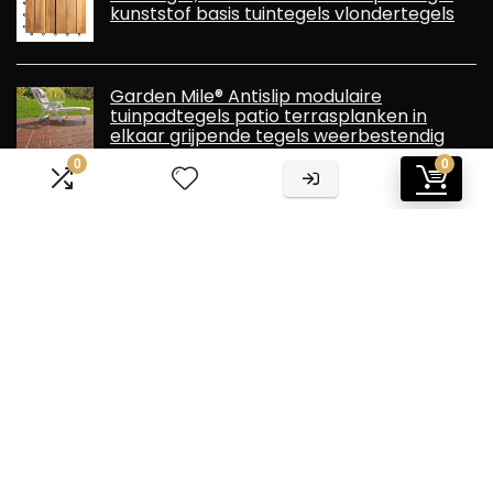
kunststof basis tuintegels vlondertegels
Garden Mile® Antislip modulaire
tuinpadtegels patio terrasplanken in
elkaar grijpende tegels weerbestendig
antislip dekplank waterdicht sterk
0
0
robuust duurzaam kunststof (terracotta x 5)
Informatie
Contact
Klantenservice
Over ons