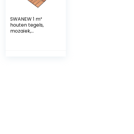
SWANEW 1 m²
houten tegels,
mozaïek,
acaciahout, tegels,
11 stuks, 30 x 30 cm,
balkontegels,
tuintegels,
terrastegels voor
tuin, terras, balkon