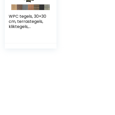
WPC tegels, 30×30
cm, terrastegels,
kliktegels,
balkontegels in
hout, natuursteen
& kunstgras,
vloerbedekking
voor balkon &
terras,
weerbestendig
(gras ontwerp)