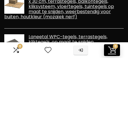
x 30 cm, terrastegels, balkontegels,
kliksysteem, vloertegels, tuintegels op
maat te snijden, weerbestendig voor
buiten, houtkleur (mozaïek nerf)
Laneetal WPC-tegels, terrastegels,
kliktegels, op maat te snijden,
balkonvloerbedekking met
0
0
insteeksysteem, lichtgrijs 1 m²
Informatie
Contact
Klantenservice
Over ons