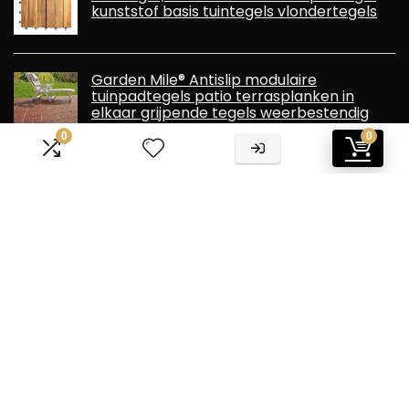
kunststof basis tuintegels vlondertegels
Garden Mile® Antislip modulaire
tuinpadtegels patio terrasplanken in
elkaar grijpende tegels weerbestendig
antislip dekplank waterdicht sterk
0
0
robuust duurzaam kunststof (terracotta x 5)
Informatie
Contact
Klantenservice
Over ons