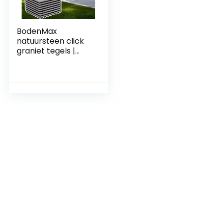
BodenMax
natuursteen click
graniet tegels |
Klassiek-Model |
30cm x 30cm | 8
tegels = 0,72m² |
geschikt voor
binnen en buiten
gebruik: balkon,
terras, tuin,
zwembad, sauna