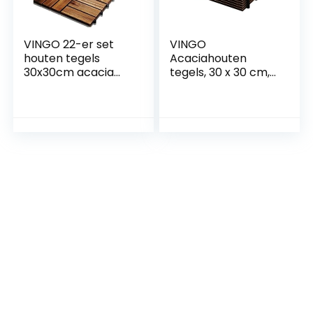
VINGO 22-er set
VINGO
houten tegels
Acaciahouten
30x30cm acacia
tegels, 30 x 30 cm,
houten
balkontegels,
balkontegels,
tuintegels,
perfecte tegel
terrastegels, 4 m²,
voor dek, tuin,
6 latten,
balkonterras (12
gemakkelijk te
latten | 2 m²)
leggen, 44 stuks