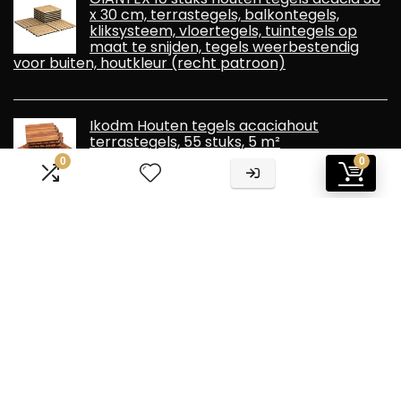
x 30 cm, terrastegels, balkontegels,
kliksysteem, vloertegels, tuintegels op
maat te snijden, tegels weerbestendig
voor buiten, houtkleur (recht patroon)
Ikodm Houten tegels acaciahout
terrastegels, 55 stuks, 5 m²
balkontegelset, 30 x 30 cm, tuintegels
0
0
voor tuin, terras, balkon, patio,
gemakkelijk te leggen, weerbestendig, bruin
Informatie
Contact
Klantenservice