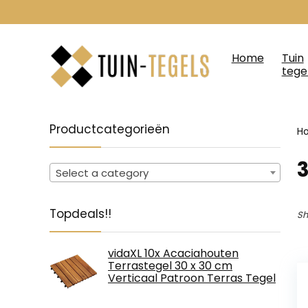
Home
Tuin
tege
Productcategorieën
H
‎
Select a category
Topdeals!!
Sh
vidaXL 10x Acaciahouten
Terrastegel 30 x 30 cm
Verticaal Patroon Terras Tegel