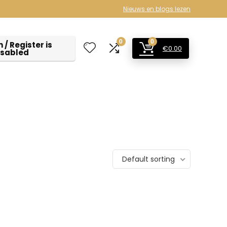
Nieuws en blogs lezen
0
0
 / Register is
€
0.00
isabled
Default sorting