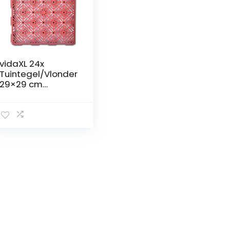
vidaXL 24x
Tuintegel/Vlonder
29×29 cm
Kunststof Tuin
Tegel Terras Anti-
Slip