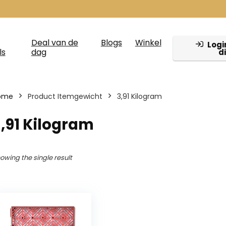
Deal van de
Blogs
Winkel
Login
ls
dag
d
ome
Product Itemgewicht
‎3,91 Kilogram
3,91 Kilogram
owing the single result