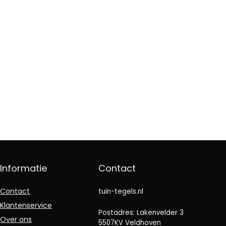
Informatie
Contact
Contact
tuin-tegels.nl
Klantenservice
Postadres: Lakenvelder 3
Over ons
5507KV Veldhoven