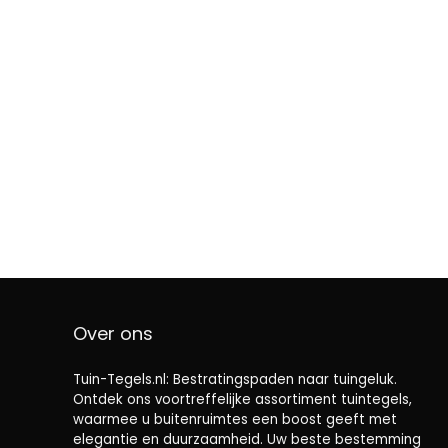
Over ons
Tuin-Tegels.nl: Bestratingspaden naar tuingeluk.
Ontdek ons ​​voortreffelijke assortiment tuintegels,
waarmee u buitenruimtes een boost geeft met
elegantie en duurzaamheid. Uw beste bestemming