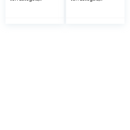
kliksysteem, 30 x 30
kliktegels, op maat
cm, voor terras en
te snijden,
balkon, vloertegels,
balkonvloerbedekk
kliktegels,
ing met
vloerbedekking, 1
insteeksysteem,
m², antraciet in
lichtgrijs 1 m²
houtlook