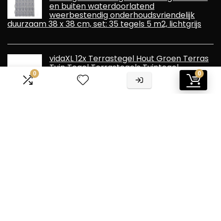
en buiten waterdoorlatend
weerbestendig onderhoudsvriendelijk
duurzaam 38 x 38 cm, set: 35 tegels 5 m2, lichtgrijs
vidaXL 12x Terrastegel Hout Groen Terras
Tuin Tegel Terrastegels Tuintegel
0
0
Informatie
Contact
Klantenservice
Over ons