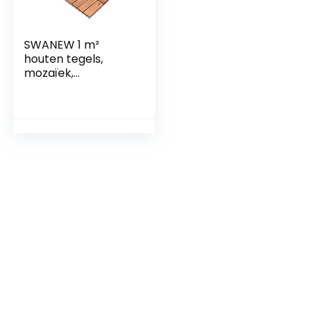
SWANEW 1 m²
houten tegels,
mozaïek,
acaciahout, tegels,
11 stuks, 30 x 30 cm,
balkontegels,
tuintegels,
terrastegels voor
tuin, terras, balkon