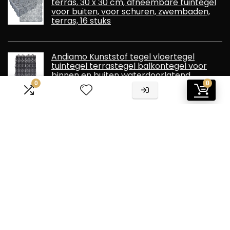
terras, 30 x 30 cm, afneembare tuintegel
voor buiten, voor schuren, zwembaden,
terras, 16 stuks
Andiamo Kunststof tegel vloertegel
tuintegel terrastegel balkontegel voor
binnen en buiten waterdoorlatend
weerbestendig 38 x 38 cm Voordeelset:
0
0
Bestaat uit 14 tegels 2 m2, zwart
Informatie
Contact
Klantenservice
Over ons