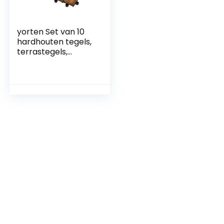
yorten Set van 10
hardhouten tegels,
terrastegels,
tegels, antislip, van
acaciahout,
balkontegel,
tuintegel 30 x 30
cm, verticaal
patroon