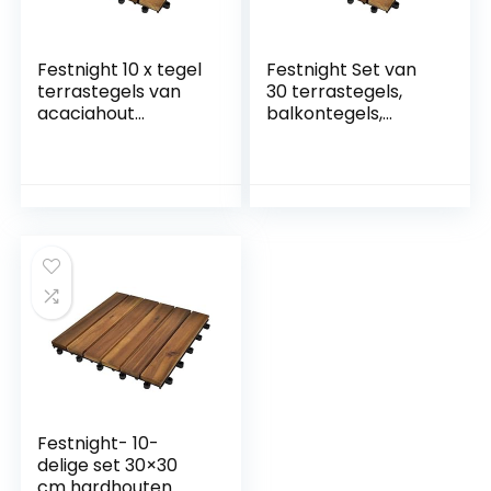
Festnight 10 x tegel
Festnight Set van
terrastegels van
30 terrastegels,
acaciahout
balkontegels,
balkontegel
gelakte acaciahard
tuintegel 30 x 30
hout, tuintegels,
cm
houten tegels, 30 x
30 cm
Festnight- 10-
delige set 30×30
cm hardhouten