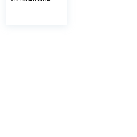
tegels terrastegels
tegel antislip van
acaciahout
balkontegels
tuintegel verticaal
patroon