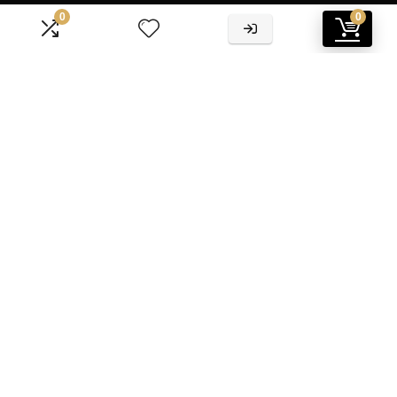
0
0
Informatie
Contact
Klantenservice
Over ons
Overzicht
Onze webshops
Vacature
Blogs
Privacybeleid
Adverteren
Contact
tuin-tegels.nl