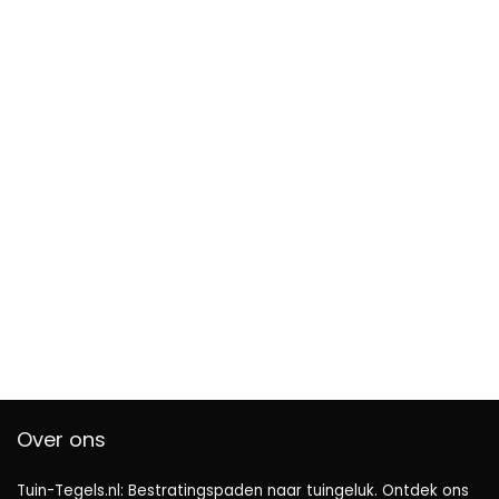
Over ons
Tuin-Tegels.nl: Bestratingspaden naar tuingeluk. Ontdek ons ​​