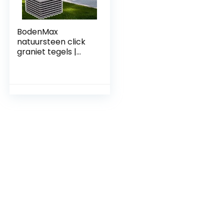
BodenMax
natuursteen click
graniet tegels |
Klassiek-Model |
30cm x 30cm | 8
tegels = 0,72m² |
geschikt voor
binnen en buiten
gebruik: balkon,
terras, tuin,
zwembad, sauna